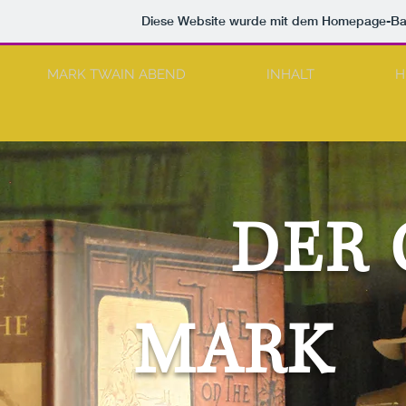
Diese Website wurde mit dem Homepage-B
MARK TWAIN ABEND
INHALT
H
DER 
MARK